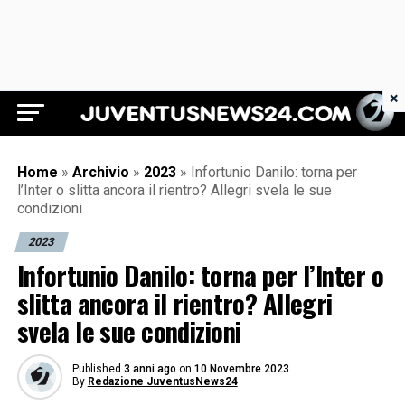
×
Juventus News 24
Home
»
Archivio
»
2023
»
Infortunio Danilo: torna per
l’Inter o slitta ancora il rientro? Allegri svela le sue
condizioni
2023
Infortunio Danilo: torna per l’Inter o
slitta ancora il rientro? Allegri
svela le sue condizioni
Published
3 anni ago
on
10 Novembre 2023
By
Redazione JuventusNews24