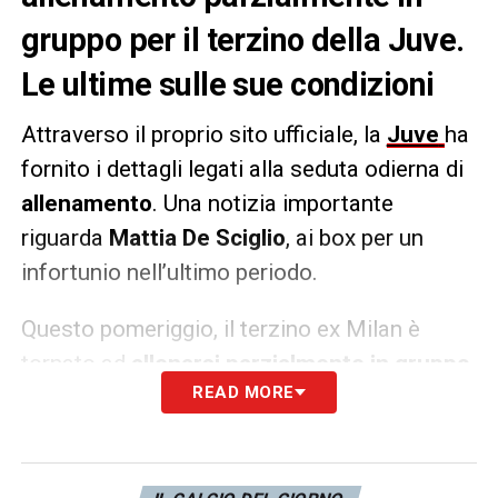
gruppo per il terzino della Juve.
Le ultime sulle sue condizioni
Attraverso il proprio sito ufficiale, la
Juve
ha
fornito i dettagli legati alla seduta odierna di
allenamento
. Una notizia importante
riguarda
Mattia De Sciglio
, ai box per un
infortunio nell’ultimo periodo.
Questo pomeriggio, il terzino ex Milan è
tornato ad
allenarsi parzialmente in gruppo
,
READ MORE
cominciando dunque a
ritrovare
la
condizione fisica adatta prima del rientro in
campo. Da valutare, dunque, i progressivi