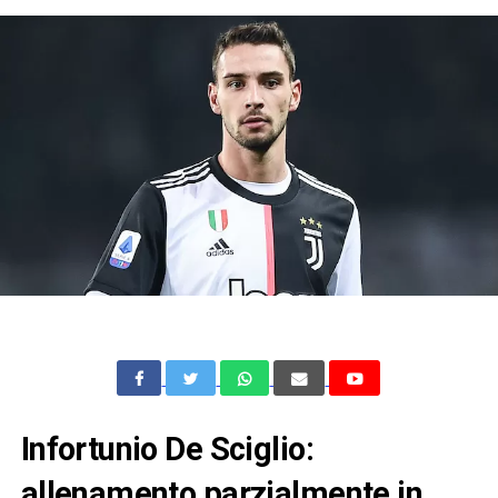
Infortunio De Sciglio:
allenamento parzialmente in