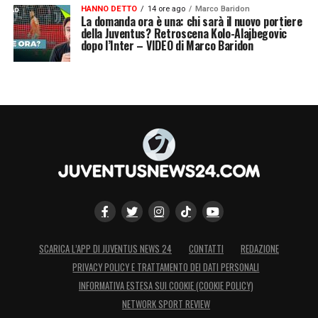
HANNO DETTO
14 ore ago
Marco Baridon
La domanda ora è una: chi sarà il nuovo portiere
della Juventus? Retroscena Kolo-Alajbegovic
dopo l’Inter – VIDEO di Marco Baridon
SCARICA L’APP DI JUVENTUS NEWS 24
CONTATTI
REDAZIONE
PRIVACY POLICY E TRATTAMENTO DEI DATI PERSONALI
INFORMATIVA ESTESA SUI COOKIE (COOKIE POLICY)
NETWORK SPORT REVIEW