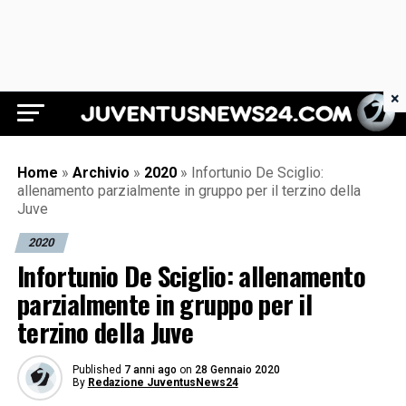
×
Juventus News 24
Home
»
Archivio
»
2020
»
Infortunio De Sciglio:
allenamento parzialmente in gruppo per il terzino della
Juve
2020
Infortunio De Sciglio: allenamento
parzialmente in gruppo per il
terzino della Juve
Published
7 anni ago
on
28 Gennaio 2020
By
Redazione JuventusNews24