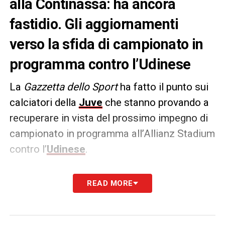
alla Continassa: ha ancora
fastidio. Gli aggiornamenti
verso la sfida di campionato in
programma contro l’Udinese
La
Gazzetta dello Sport
ha fatto il punto sui
calciatori della
Juve
che stanno provando a
recuperare in vista del prossimo impegno di
campionato in programma all’Allianz Stadium
contro l’
Udinese
.
Come anticipato da Juventusnews24 Gatti
READ MORE
ha lavorato di nuovo a parte
: il difensore è
entrato contro la
Lazio
con un solo
allenamento nelle gambe e ad oggi ha ancora