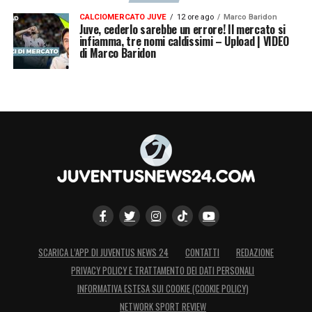
CALCIOMERCATO JUVE
12 ore ago
Marco Baridon
Juve, cederlo sarebbe un errore! Il mercato si
infiamma, tre nomi caldissimi – Upload | VIDEO
di Marco Baridon
SCARICA L’APP DI JUVENTUS NEWS 24
CONTATTI
REDAZIONE
PRIVACY POLICY E TRATTAMENTO DEI DATI PERSONALI
INFORMATIVA ESTESA SUI COOKIE (COOKIE POLICY)
NETWORK SPORT REVIEW