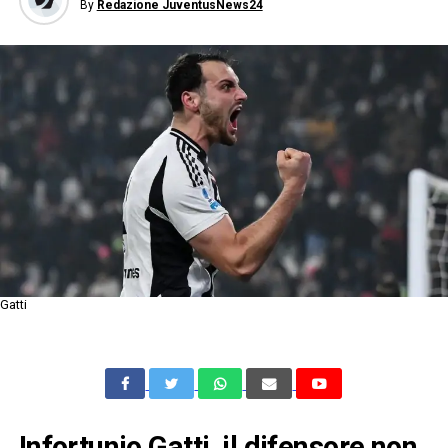
By
Redazione JuventusNews24
Gatti
Infortunio Gatti, il difensore non