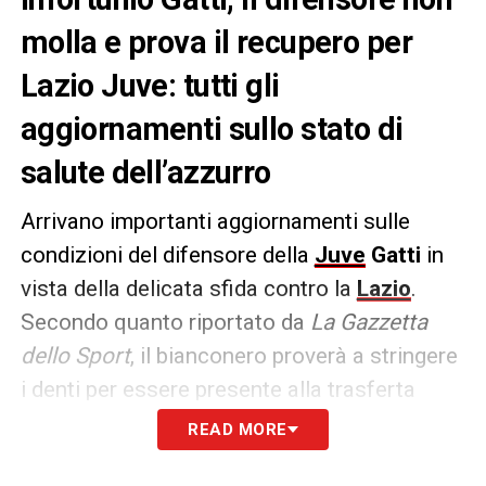
molla e prova il recupero per
Lazio Juve: tutti gli
aggiornamenti sullo stato di
salute dell’azzurro
Arrivano importanti aggiornamenti sulle
condizioni del difensore della
Juve
Gatti
in
vista della delicata sfida contro la
Lazio
.
Secondo quanto riportato da
La Gazzetta
dello Sport
, il bianconero proverà a stringere
i denti per essere presente alla trasferta
dell’Olimpico,
almeno dalla panchina.
READ MORE
Dalla giornata odierna arriveranno maggiori