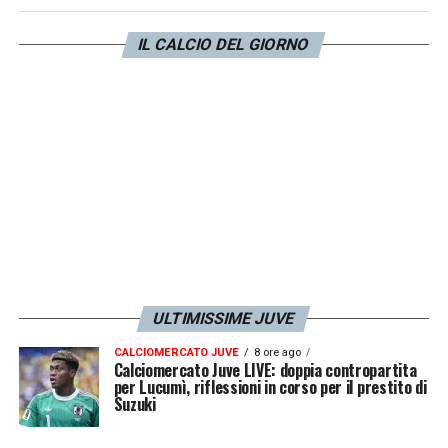
indicazioni per Tudor, anche per quanto
IL CALCIO DEL GIORNO
riguarda
la possibile convocazione di
Vlahovic
.
LA PLAYLIST DELLE NOSTRE TOP NEWS
ULTIMISSIME JUVE
CALCIOMERCATO JUVE
8 ore ago
Calciomercato Juve LIVE: doppia contropartita
per Lucumì, riflessioni in corso per il prestito di
Suzuki