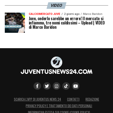
VIDEO
CALCIOMERCATO JUVE
2 giorni ago
Marco Baridon
Juve, cederlo sarebbe un errore! Il mercato si
infiamma, tre nomi caldissimi – Upload | VIDEO
di Marco Baridon
SCARICA L’APP DI JUVENTUS NEWS 24
CONTATTI
REDAZIONE
PRIVACY POLICY E TRATTAMENTO DEI DATI PERSONALI
INFORMATIVA ESTESA SUI COOKIE (COOKIE POLICY)