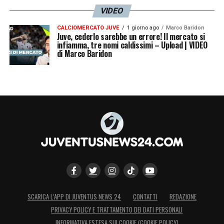
VIDEO
CALCIOMERCATO JUVE
1 giorno ago
Marco Baridon
Juve, cederlo sarebbe un errore! Il mercato si
infiamma, tre nomi caldissimi – Upload | VIDEO
di Marco Baridon
SCARICA L’APP DI JUVENTUS NEWS 24
CONTATTI
REDAZIONE
PRIVACY POLICY E TRATTAMENTO DEI DATI PERSONALI
INFORMATIVA ESTESA SUI COOKIE (COOKIE POLICY)