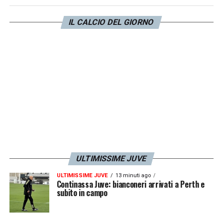
dalla
Gazzetta dello Sport
il difensore della
Juventus
proverà a rientrare per la trasferta
IL CALCIO DEL GIORNO
contro la
Lazio
in programma la prossima
settimana. L’obiettivo, dunque, è recuperarlo
per le ultime tre di questa stagione.
LA PLAYLIST DELLE NOSTRE TOP NEWS
ULTIMISSIME JUVE
ULTIMISSIME JUVE
13 minuti ago
Continassa Juve: bianconeri arrivati a Perth e
subito in campo