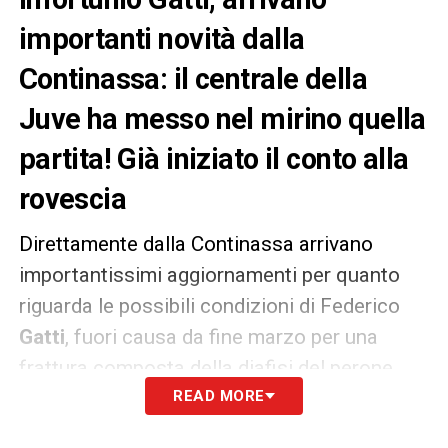
importanti novità dalla
Continassa: il centrale della
Juve ha messo nel mirino quella
partita! Già iniziato il conto alla
rovescia
Direttamente dalla Continassa arrivano
importantissimi aggiornamenti per quanto
riguarda le possibili condizioni di Federico
Gatti
, fuori causa da fine marzo per una
frattura composta della diafisi del perone.
READ MORE
Stando a quanto riportato questa mattina