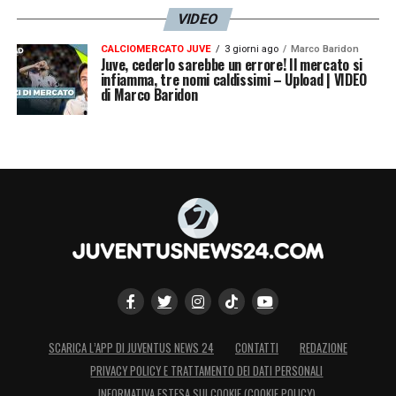
VIDEO
CALCIOMERCATO JUVE
3 giorni ago
Marco Baridon
Juve, cederlo sarebbe un errore! Il mercato si
infiamma, tre nomi caldissimi – Upload | VIDEO
di Marco Baridon
SCARICA L’APP DI JUVENTUS NEWS 24
CONTATTI
REDAZIONE
PRIVACY POLICY E TRATTAMENTO DEI DATI PERSONALI
INFORMATIVA ESTESA SUI COOKIE (COOKIE POLICY)