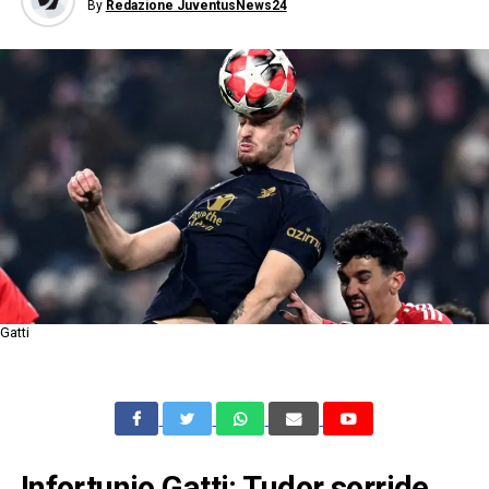
By
Redazione JuventusNews24
Gatti
Infortunio Gatti: Tudor sorride