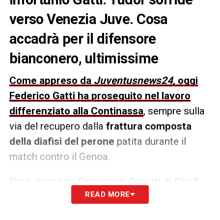
verso Venezia Juve. Cosa
accadrà per il difensore
bianconero, ultimissime
Come appreso da
Juventusnews24
, oggi
Federico Gatti ha proseguito nel lavoro
differenziato alla Continassa
, sempre sulla
via del recupero dalla
frattura composta
della diafisi del perone
patita durante il
match contro il Genoa.
Però, secondo
Francesco Cosatti di Sky
,
il
READ MORE
difensore va verso il rientro
per il match
contro il
Venezia
, valido per l’ultima giornata