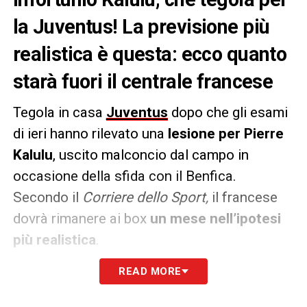
la Juventus! La previsione più
realistica è questa: ecco quanto
starà fuori il centrale francese
Tegola in casa
Juventus
dopo che gli esami
di ieri hanno rilevato una
lesione per Pierre
Kalulu
, uscito malconcio dal campo in
occasione della sfida con il Benfica.
Secondo il
Corriere dello Sport,
il francese
dovrà rimanere ai box
un mese nell’ipotesi
più realistica
.
READ MORE
In pratica l’ex Milan salterà tutto febbraio,
risultando indisponibile contro
Empoli,