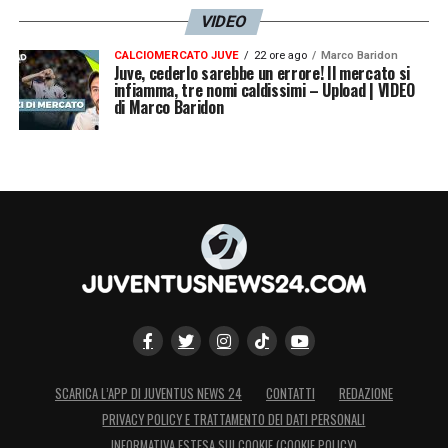
VIDEO
CALCIOMERCATO JUVE
22 ore ago
Marco Baridon
Juve, cederlo sarebbe un errore! Il mercato si
infiamma, tre nomi caldissimi – Upload | VIDEO
di Marco Baridon
SCARICA L’APP DI JUVENTUS NEWS 24
CONTATTI
REDAZIONE
PRIVACY POLICY E TRATTAMENTO DEI DATI PERSONALI
INFORMATIVA ESTESA SUI COOKIE (COOKIE POLICY)