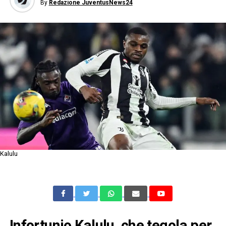
By
Redazione JuventusNews24
Kalulu
Infortunio Kalulu, che tegola per