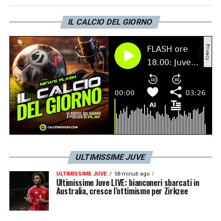
Como, Inter e Cagliari, oltre che nel doppio
playoff di Champions.
Potrebbe tornare per
IL CALCIO DEL GIORNO
la Coppa Italia a fine mese, ma più
realisticamente lo si preserverà per la sfida
con il
Verona
del 3 marzo.
LA PLAYLIST DELLE NOSTRE TOP NEWS
ULTIMISSIME JUVE
ULTIMISSIME JUVE
58 minuti ago
Ultimissime Juve LIVE: bianconeri sbarcati in
Australia, cresce l’ottimismo per Zirkzee