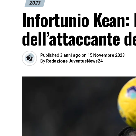
2023
Infortunio Kean: 
dell’attaccante d
Published
3 anni ago
on
15 Novembre 2023
By
Redazione JuventusNews24