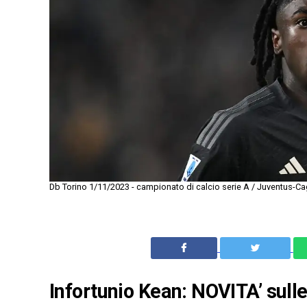
Db Torino 1/11/2023 - campionato di calcio serie A / Juventus-Cag
Infortunio Kean: NOVITA’ sulle