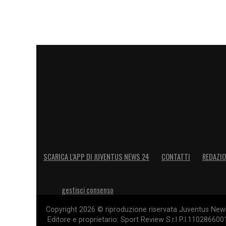
SCARICA L’APP DI JUVENTUS NEWS 24
CONTATTI
REDAZI
gestisci consenso
Copyright 2026 © riproduzione riservata Juventus News 
Editore e proprietario: Sport Review S.r.l P.I.11028660