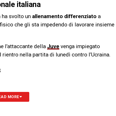
onale italiana
n
ha svolto un
allenamento differenziato
a
 fisico che gli sta impedendo di lavorare insieme
e l’attaccante della
Juve
venga impiegato
ientro nella partita di lunedì contro l’Ucraina.
S
EAD MORE