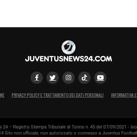
ONE
PRIVACY POLICY E TRATTAMENTO DEI DATI PERSONALI
INFORMATIVA E
24 – Registro Stampa Tribunale di Torino n. 45 del 07/09/2021 - Iscr
014 Sito non ufficiale, non autorizzato o connesso a Juventus Footbal