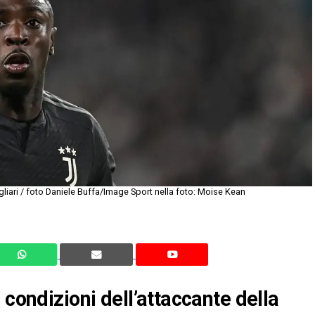
liari / foto Daniele Buffa/Image Sport nella foto: Moise Kean
 condizioni dell’attaccante della