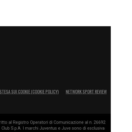
STESA SUI COOKIE (COOKIE POLICY)
NETWORK SPORT REVIEW
itto al Registro Operatori di Comunicazione al n. 26692
l Club S.p.A. I marchi Juventus e Juve sono di esclusiva