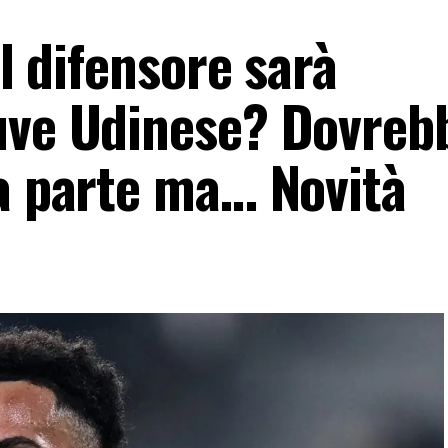
il difensore sarà
uve Udinese? Dovreb
 a parte ma… Novità