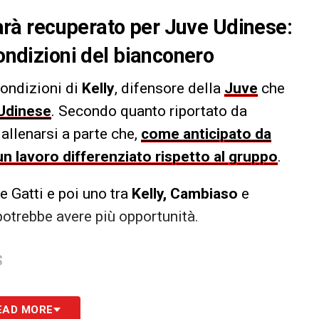
 sarà recuperato per Juve Udinese:
condizioni del bianconero
condizioni di
Kelly
, difensore della
Juve
che
Udinese
. Secondo quanto riportato da
 allenarsi a parte che,
come anticipato da
n lavoro differenziato rispetto al gruppo
.
e Gatti e poi uno tra
Kelly, Cambiaso
e
potrebbe avere più opportunità.
S
EAD MORE