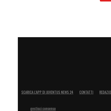
SCARICA L’APP DI JUVENTUS NEWS 24
CONTATTI
REDAZI
gestisci consenso