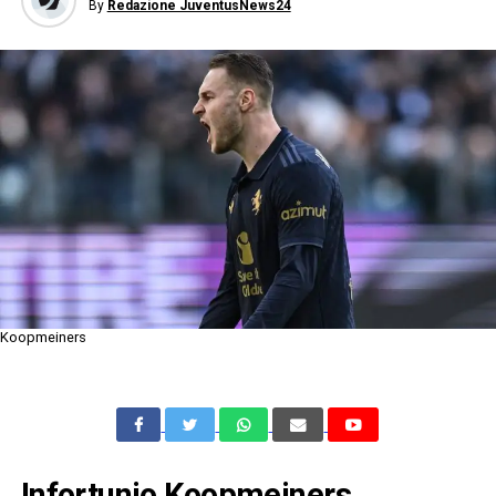
By
Redazione JuventusNews24
Koopmeiners
Infortunio Koopmeiners,