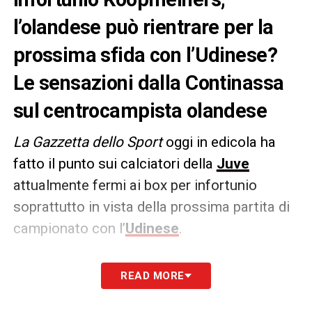
l’olandese può rientrare per la
prossima sfida con l’Udinese?
Le sensazioni dalla Continassa
sul centrocampista olandese
La Gazzetta dello Sport
oggi in edicola ha
fatto il punto sui calciatori della
Juve
attualmente fermi ai box per infortunio
soprattutto in vista della prossima partita di
campionato con l’
Udinese
.
Tra questi c’è anche Teun
Koopmeiners
, che
READ MORE
sta recuperando dall’ultimo problema fisico.
Stando a quanto si apprende dal quotidiano