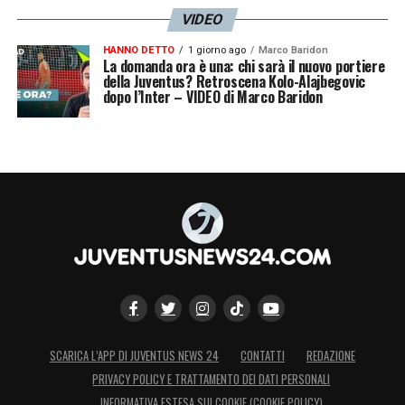
VIDEO
HANNO DETTO
1 giorno ago
Marco Baridon
La domanda ora è una: chi sarà il nuovo portiere
della Juventus? Retroscena Kolo-Alajbegovic
dopo l’Inter – VIDEO di Marco Baridon
SCARICA L’APP DI JUVENTUS NEWS 24
CONTATTI
REDAZIONE
PRIVACY POLICY E TRATTAMENTO DEI DATI PERSONALI
INFORMATIVA ESTESA SUI COOKIE (COOKIE POLICY)