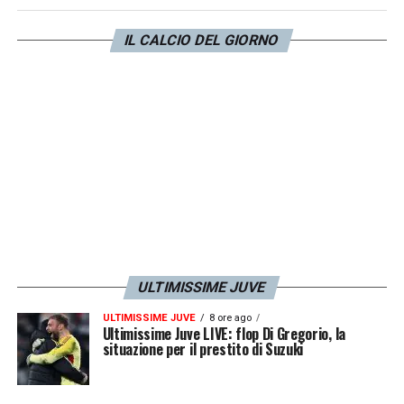
filtra sempre più fiducia su un suo recupero:
IL CALCIO DEL GIORNO
l’ex Atalanta dovrebbe tornare a disposizione
per la prossima gara di campionato.
LA PLAYLIST DELLE NOSTRE TOP NEWS
ULTIMISSIME JUVE
ULTIMISSIME JUVE
8 ore ago
Ultimissime Juve LIVE: flop Di Gregorio, la
situazione per il prestito di Suzuki