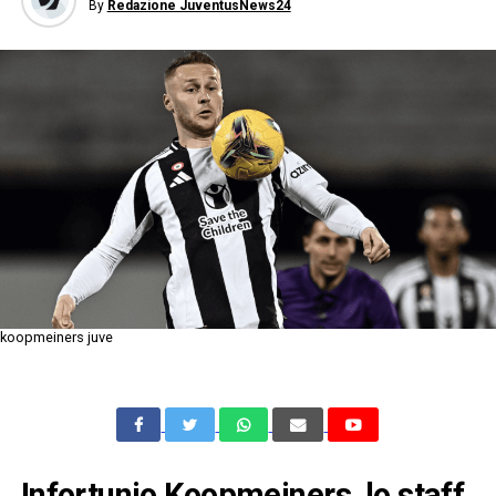
By
Redazione JuventusNews24
koopmeiners juve
Infortunio Koopmeiners, lo staff