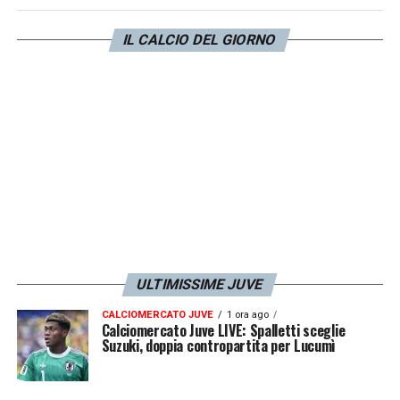
contro Parma e Monza. Secondo quanto
IL CALCIO DEL GIORNO
riportato dal Corriere dello Sport l’ex
Atalanta spera di rientrare per la prossima
sfida in casa della
Lazio
.
LA PLAYLIST DELLE NOSTRE TOP NEWS
ULTIMISSIME JUVE
CALCIOMERCATO JUVE
1 ora ago
Calciomercato Juve LIVE: Spalletti sceglie
Suzuki, doppia contropartita per Lucumì