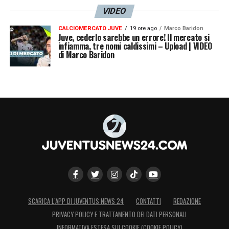
VIDEO
CALCIOMERCATO JUVE
19 ore ago
Marco Baridon
Juve, cederlo sarebbe un errore! Il mercato si
infiamma, tre nomi caldissimi – Upload | VIDEO
di Marco Baridon
SCARICA L’APP DI JUVENTUS NEWS 24
CONTATTI
REDAZIONE
PRIVACY POLICY E TRATTAMENTO DEI DATI PERSONALI
INFORMATIVA ESTESA SUI COOKIE (COOKIE POLICY)