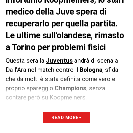
medico della Juve spera di
recuperarlo per quella partita.
Le ultime sull’olandese, rimasto
a Torino per problemi fisici
Questa sera la
Juventus
andrà di scena al
Dall’Ara nel match contro il
Bologna
, sfida
che da molti è stata definita come vero e
proprio spareggio
Champions
, senza
contare però su Koopmeiners.
L’olandese è rimasto a Torino frenato
READ MORE
ancora dall’infiammazione al tendine
d’Achille
che gli ha fatto saltare già le sfide