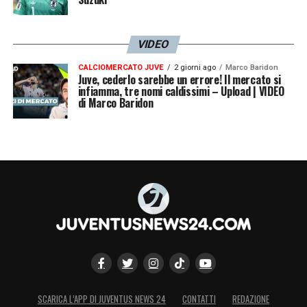
VIDEO
CALCIOMERCATO JUVE
2 giorni ago
Marco Baridon
Juve, cederlo sarebbe un errore! Il mercato si
infiamma, tre nomi caldissimi – Upload | VIDEO
di Marco Baridon
SCARICA L’APP DI JUVENTUS NEWS 24
CONTATTI
REDAZIONE