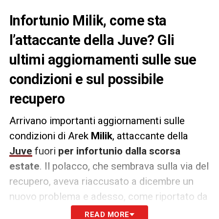
Infortunio Milik, come sta
l’attaccante della Juve? Gli
ultimi aggiornamenti sulle sue
condizioni e sul possibile
recupero
Arrivano importanti aggiornamenti sulle
condizioni di Arek
Milik
, attaccante della
Juve
fuori
per infortunio dalla scorsa
estate
. Il polacco, che sembrava sulla via del
recupero, aveva riaccusato a dicembre un
nuovo problema e adesso, come riportato da
Giovanni Albanese
, sta
proseguendo le cure
READ MORE