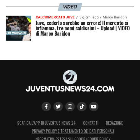
VIDEO
CALCIOMERCATO JUVE
3 giorni ago
Marco Baridon
Juve, cederlo sarebbe un errore! Il mercato si
infiamma, tre nomi caldissimi – Upload | VIDEO
di Marco Baridon
SCARICA L’APP DI JUVENTUS NEWS 24
CONTATTI
REDAZIONE
PRIVACY POLICY E TRATTAMENTO DEI DATI PERSONALI
INFORMATIVA ESTESA SUI COOKIE (COOKIE POLICY)