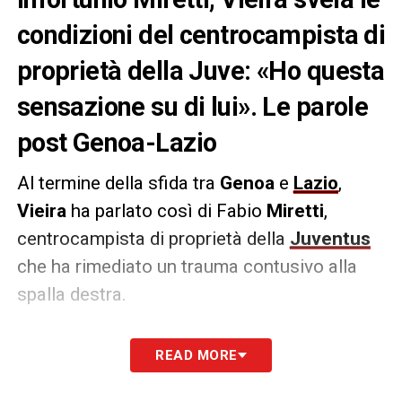
condizioni del centrocampista di
proprietà della Juve: «Ho questa
sensazione su di lui». Le parole
post Genoa-Lazio
Al termine della sfida tra
Genoa
e
Lazio
,
Vieira
ha parlato così di Fabio
Miretti
,
centrocampista di proprietà della
Juventus
che ha rimediato un trauma contusivo alla
spalla destra.
VIEIRA
– «
Miretti si è fatto male alla spalla,
READ MORE
si opererà lunedì. Possibilità di recupero?
Credo la sua stagione sia finita
» ha