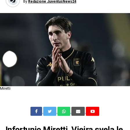
By
Redazione JuventusNews24
Miretti
Infortunio Miretti, Vieira svela le