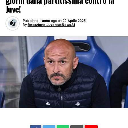
giorni dalla partitissima contro la
Juve!
Published
1 anno ago
on
29 Aprile 2025
By
Redazione JuventusNews24