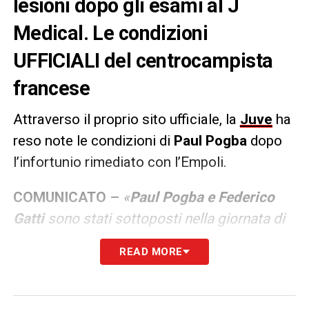
lesioni dopo gli esami al J
Medical. Le condizioni
UFFICIALI del centrocampista
francese
Attraverso il proprio sito ufficiale, la
Juve
ha
reso note le condizioni di
Paul Pogba
dopo
l’infortunio rimediato con l’Empoli.
COMUNICATO –
«
Paul Pogba e Federico
Gatti
sono stati sottoposti nella giornata di
oggi ad esami strumentali presso
READ MORE
il
J|Medical
in seguito agli infortuni riportati
ieri durante la gara con l’Empoli. Gli
accertamenti diagnostici di
Paul Pogba