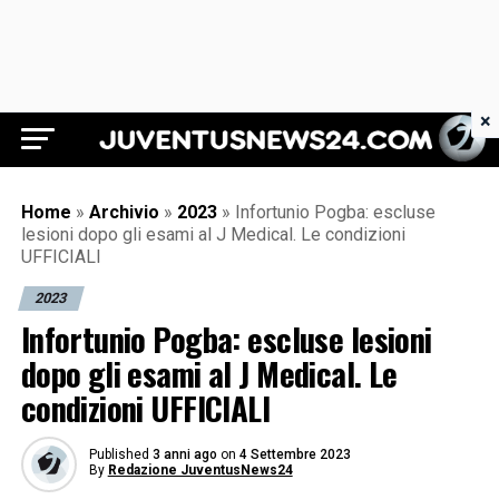
×
Juventus News 24
Home
»
Archivio
»
2023
»
Infortunio Pogba: escluse
lesioni dopo gli esami al J Medical. Le condizioni
UFFICIALI
2023
Infortunio Pogba: escluse lesioni
dopo gli esami al J Medical. Le
condizioni UFFICIALI
Published
3 anni ago
on
4 Settembre 2023
By
Redazione JuventusNews24