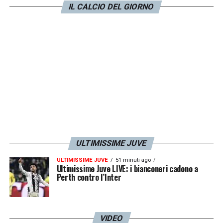
IL CALCIO DEL GIORNO
hanno escluso lesioni muscolari
ed
evidenziato un
lieve sovraccarico
a carico
del muscolo semimembranoso della coscia
destra, mentre Federico Gatti ha riportato
una distorsione della caviglia sinistra. I due
calciatori hanno già iniziato l’iter riabilitativo
volto alla ripresa dell’attività agonistica».
LA PLAYLIST DELLE NOSTRE TOP NEWS
ULTIMISSIME JUVE
ULTIMISSIME JUVE
51 minuti ago
Ultimissime Juve LIVE: i bianconeri cadono a
Perth contro l’Inter
VIDEO