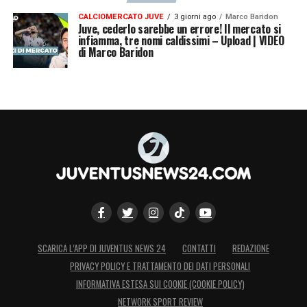
CALCIOMERCATO JUVE
3 giorni ago
Marco Baridon
Juve, cederlo sarebbe un errore! Il mercato si
infiamma, tre nomi caldissimi – Upload | VIDEO
di Marco Baridon
SCARICA L’APP DI JUVENTUS NEWS 24
CONTATTI
REDAZIONE
PRIVACY POLICY E TRATTAMENTO DEI DATI PERSONALI
INFORMATIVA ESTESA SUI COOKIE (COOKIE POLICY)
NETWORK SPORT REVIEW