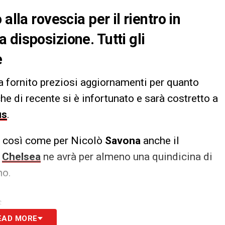
alla rovescia per il rientro in
 disposizione. Tutti gli
e
a fornito preziosi aggiornamenti per quanto
che di recente si è infortunato e sarà costretto a
us
.
o così come per Nicolò
Savona
anche il
l
Chelsea
ne avrà per almeno una quindicina di
no.
S
EAD MORE