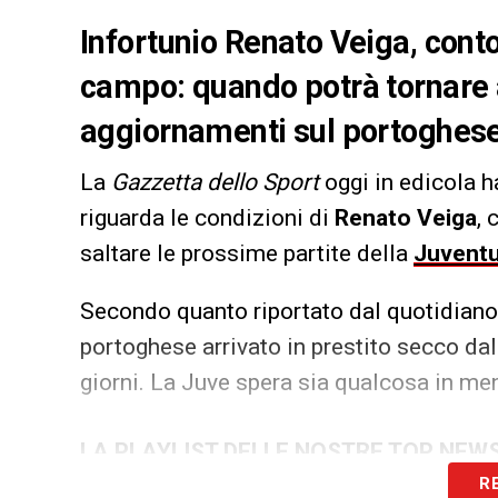
Infortunio Renato Veiga, conto 
campo: quando potrà tornare a
aggiornamenti sul portoghes
La
Gazzetta dello Sport
oggi in edicola h
riguarda le condizioni di
Renato Veiga
, 
saltare le prossime partite della
Juvent
Secondo quanto riportato dal quotidian
portoghese arrivato in prestito secco da
giorni. La Juve spera sia qualcosa in me
LA PLAYLIST DELLE NOSTRE TOP NEW
R