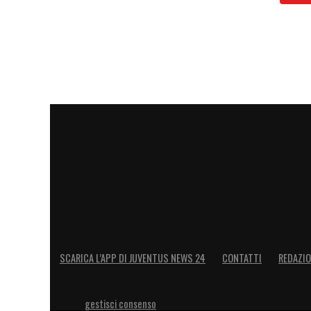
SCARICA L’APP DI JUVENTUS NEWS 24
CONTATTI
REDAZI
gestisci consenso