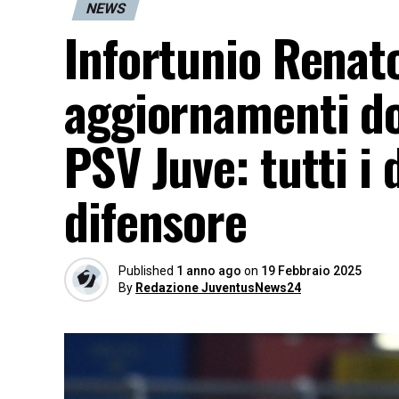
NEWS
Infortunio Renato
aggiornamenti do
PSV Juve: tutti i 
difensore
Published
1 anno ago
on
19 Febbraio 2025
By
Redazione JuventusNews24