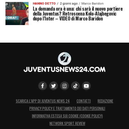
HANNO DETTO
2 giorni ago
Marco Baridon
La domanda ora è una: chi sarà il nuovo portiere
della Juventus? Retroscena Kolo-Alajbegovic
dopo l’Inter – VIDEO di Marco Baridon
SCARICA L’APP DI JUVENTUS NEWS 24
CONTATTI
REDAZIONE
PRIVACY POLICY E TRATTAMENTO DEI DATI PERSONALI
INFORMATIVA ESTESA SUI COOKIE (COOKIE POLICY)
NETWORK SPORT REVIEW