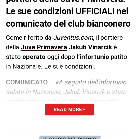
Le sue condizioni UFFICIALI nel
comunicato del club bianconero
Come riferito da
Juventus.com
, il portiere
della
Juve Primavera
Jakub Vinarcik
è
stato
operato
oggi dopo
l’infortunio
patito
in Nazionale. Le sue condizioni.
COMUNICATO
–
«A seguito dell’infortunio
subìto in Nazionale, Jakub Vinarcik è stato
sottoposto questa mattina a intervento
READ MORE
chirurgico di sintesi di frattura scomposta
del IV metacarpo della mano destra presso
il J Medical. L’operazione, eseguita dal Dott.