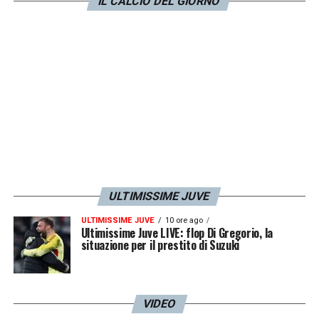
Loris Pegoli, è perfettamente riuscita e il
IL CALCIO DEL GIORNO
calciatore inizierà nei prossimi giorni l’iter
riabilitativo volto alla ripresa dell’attività
agonistica»
.
LA PLAYLIST DELLE NOSTRE TOP NEWS
ULTIMISSIME JUVE
ULTIMISSIME JUVE
10 ore ago
Ultimissime Juve LIVE: flop Di Gregorio, la
situazione per il prestito di Suzuki
VIDEO