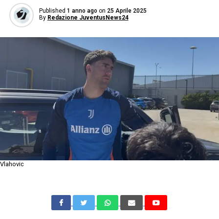
Published
1 anno ago
on
25 Aprile 2025
By
Redazione JuventusNews24
Vlahovic