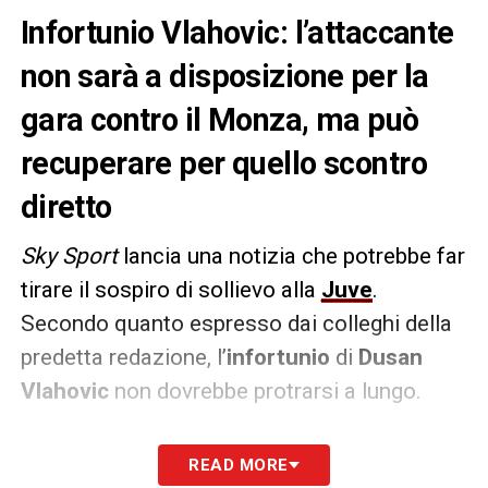
Infortunio Vlahovic: l’attaccante
non sarà a disposizione per la
gara contro il Monza, ma può
recuperare per quello scontro
diretto
Sky Sport
lancia una notizia che potrebbe far
tirare il sospiro di sollievo alla
Juve
.
Secondo quanto espresso dai colleghi della
predetta redazione, l’
infortunio
di
Dusan
Vlahovic
non dovrebbe protrarsi a lungo.
Il serbo
mancherà
per la sfida contro il
READ MORE
Monza
, ma potrebbe recuperare a stretto