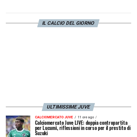
giro di posta: cerchiata in rosso lo scontro
diretto contro il
Bologna
di
domenica, 4
IL CALCIO DEL GIORNO
maggio 2025
.
LA PLAYLIST DELLE NOSTRE TOP NEWS
ULTIMISSIME JUVE
CALCIOMERCATO JUVE
11 ore ago
Calciomercato Juve LIVE: doppia contropartita
per Lucumì, riflessioni in corso per il prestito di
Suzuki