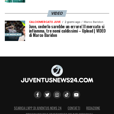
VIDEO
CALCIOMERCATO JUVE
2 giorni ago
Marco Baridon
Juve, cederlo sarebbe un errore! Il mercato si
infiamma, tre nomi caldissimi – Upload | VIDEO
di Marco Baridon
SCARICA L’APP DI JUVENTUS NEWS 24
CONTATTI
REDAZIONE