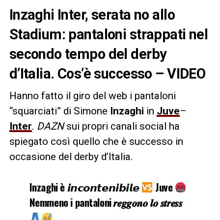
Inzaghi Inter, serata no allo
Stadium: pantaloni strappati nel
secondo tempo del derby
d’Italia. Cos’è successo – VIDEO
Hanno fatto il giro del web i pantaloni
“squarciati” di Simone
Inzaghi
in
Juve
–
Inter
.
DAZN
sui propri canali social ha
spiegato così quello che è successo in
occasione del derby d’Italia.
Inzaghi è 𝙞𝙣𝙘𝙤𝙣𝙩𝙚𝙣𝙞𝙗𝙞𝙡𝙚
Juve
Nemmeno i pantaloni 𝒓𝒆𝒈𝒈𝒐𝒏𝒐 𝒍𝒐 𝒔𝒕𝒓𝒆𝒔𝒔