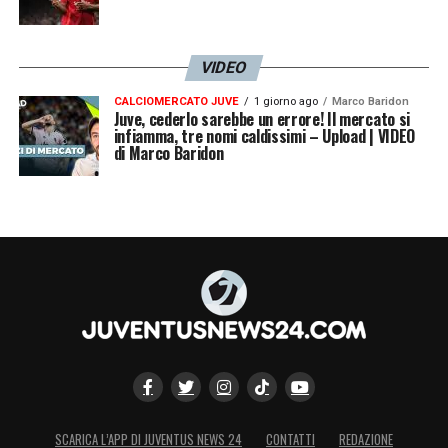
VIDEO
CALCIOMERCATO JUVE
1 giorno ago
Marco Baridon
Juve, cederlo sarebbe un errore! Il mercato si
infiamma, tre nomi caldissimi – Upload | VIDEO
di Marco Baridon
SCARICA L’APP DI JUVENTUS NEWS 24
CONTATTI
REDAZIONE