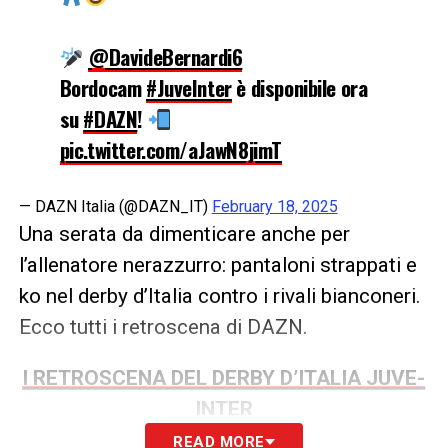
@DavideBernardi6
Bordocam
#JuveInter
è disponibile ora
su
#DAZN
!
pic.twitter.com/aJawN8jimT
— DAZN Italia (@DAZN_IT)
February 18, 2025
Una serata da dimenticare anche per
l’allenatore nerazzurro: pantaloni strappati e
ko nel derby d’Italia contro i rivali bianconeri.
Ecco tutti i retroscena di DAZN.
I RETROSCENA DEL DERBY D’ITALIA JUVE-
INTER
READ MORE