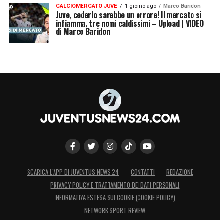
CALCIOMERCATO JUVE
1 giorno ago
Marco Baridon
Juve, cederlo sarebbe un errore! Il mercato si
infiamma, tre nomi caldissimi – Upload | VIDEO
di Marco Baridon
SCARICA L’APP DI JUVENTUS NEWS 24
CONTATTI
REDAZIONE
PRIVACY POLICY E TRATTAMENTO DEI DATI PERSONALI
INFORMATIVA ESTESA SUI COOKIE (COOKIE POLICY)
NETWORK SPORT REVIEW