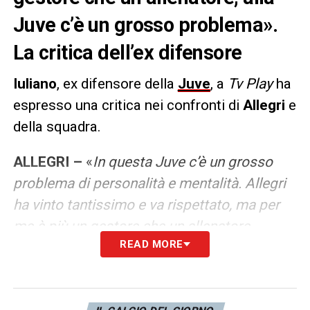
Juve c’è un grosso problema».
La critica dell’ex difensore
Iuliano
, ex difensore della
Juve
, a
Tv Play
ha
espresso una critica nei confronti di
Allegri
e
della squadra.
ALLEGRI –
«
In questa Juve c’è un grosso
problema di personalità e mentalità. Allegri
ha vinto tantissimo e va rispettato, ma per
me è più un gestore che un allenatore,
READ MORE
perché quando deve dare degli input fa
fatica. Io non posso difendere dei concetti
che non sono da grande squadra. In