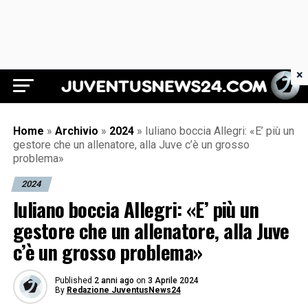
×
Juventus News 24
Home
»
Archivio
»
2024
»
Iuliano boccia Allegri: «E’ più un
gestore che un allenatore, alla Juve c’è un grosso
problema»
2024
Iuliano boccia Allegri: «E’ più un
gestore che un allenatore, alla Juve
c’è un grosso problema»
Published
2 anni ago
on
3 Aprile 2024
By
Redazione JuventusNews24