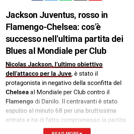
Jackson Juventus, rosso in
Flamengo-Chelsea: cos’è
successo nell’ultima partita dei
Blues al Mondiale per Club
Nicolas Jackson, l’ultimo obiettivo
dell’attacco per la Juve
, è stato il
protagonista in negativo della sconfitta del
Chelsea
al Mondiale per Club contro il
Flamengo
di Danilo. Il centravanti è stato
espulso al minuto 68 per una bruttissima
entrata e ha di fatto compromesso la partita
dei
Blues
sul 2-1. «
Cosa ne penso? Era un
READ MORE