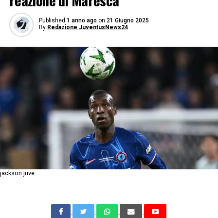
reazione di Maresca
Published
1 anno ago
on
21 Giugno 2025
By
Redazione JuventusNews24
jackson juve