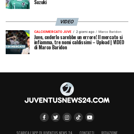
Suzuki
calcistico andato storto. Nessuna scusa. Mi
assumo la piena responsabilità. Rifletterò,
VIDEO
crescerò e tornerò più forte per il Chelsea e
CALCIOMERCATO JUVE
2 giorni ago
Marco Baridon
per tutti coloro che credono in me. Scusate.
Juve, cederlo sarebbe un errore! Il mercato si
infiamma, tre nomi caldissimi – Upload | VIDEO
Scusate. Scusate
».
di Marco Baridon
LA PLAYLIST DELLE NOSTRE TOP NEWS
SCARICA L’APP DI JUVENTUS NEWS 24
CONTATTI
REDAZIONE