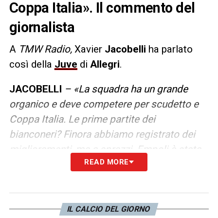
Coppa Italia». Il commento del
giornalista
A
TMW Radio,
Xavier
Jacobelli
ha parlato
così della
Juve
di
Allegri
.
JACOBELLI
– «La squadra ha un grande
organico e deve competere per scudetto e
Coppa Italia. Le prime partite dei
bianconeri? Finora abbiamo registrato dei
miglioramenti, ma a sprazzi. Empoli è stata
READ MORE
una vittoria ottenuta con merito».
LA PLAYLIST DELLE NOSTRE TOP NEWS
IL CALCIO DEL GIORNO