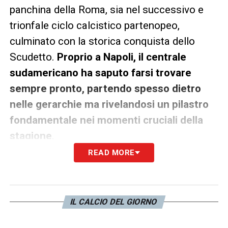
panchina della Roma, sia nel successivo e
trionfale ciclo calcistico partenopeo,
culminato con la storica conquista dello
Scudetto.
Proprio a Napoli, il centrale
sudamericano ha saputo farsi trovare
sempre pronto, partendo spesso dietro
nelle gerarchie ma rivelandosi un pilastro
fondamentale nei momenti cruciali della
stagione
.
READ MORE
Attualmente, la situazione legata al suo
futuro appare ormai tracciata.
Essendo Juan
Jesus in scadenza di contratto con il
IL CALCIO DEL GIORNO
Napoli, il giocatore è libero di valutare i
progetti futuri e di legarsi a un nuovo club