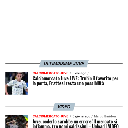
a parametro zero
.
Per la Juventus si tratterebbe di un
innesto strategico: un calciatore che
conosce alla perfezione i meccanismi della
Serie A
, abituato alle pressioni delle grandi
piazze visto che ha giocato a Roma e a
ULTIMISSIME JUVE
Napoli.
CALCIOMERCATO JUVE
3 ore ago
Calciomercato Juve LIVE: Trubin il favorito per
la porta, Frattesi resta una possibilità
LA PLAYLIST DELLE NOSTRE TOP NEWS
VIDEO
CALCIOMERCATO JUVE
3 giorni ago
Marco Baridon
Juve, cederlo sarebbe un errore! Il mercato si
infiamma, tre nomi caldissimi – Upload | VIDEO