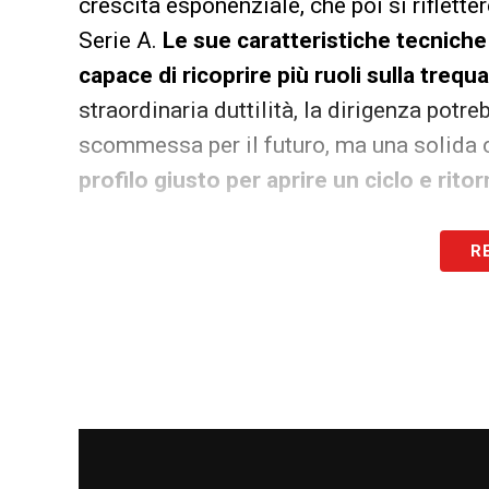
crescita esponenziale, che poi si riflett
Serie A.
Le sue caratteristiche tecnich
capace di ricoprire più ruoli sulla treq
straordinaria duttilità, la dirigenza potre
scommessa per il futuro, ma una solida 
profilo giusto per aprire un ciclo e rito
LA PLAYLIST DELLE NOSTRE TOP NEW
R