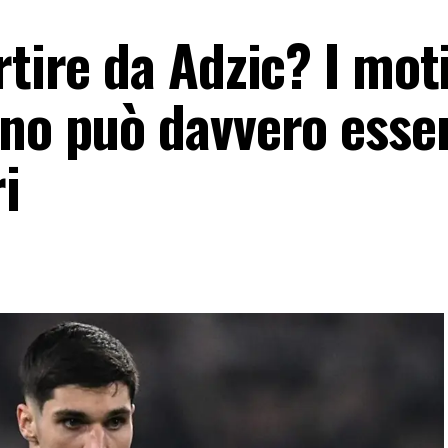
rtire da Adzic? I moti
ino può davvero esse
i