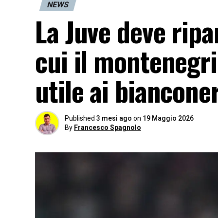
NEWS
La Juve deve ripa
cui il montenegr
utile ai bianconer
Published
3 mesi ago
on
19 Maggio 2026
By
Francesco Spagnolo