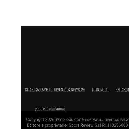
SCARICA L’APP DI JUVENTUS NEWS 24
CONTATTI
REDAZI
gestisci consenso
Copyright 2026 © riproduzione riservata Juventus News 
Editore e proprietario: Sport Review S.r.l P.I.11028660