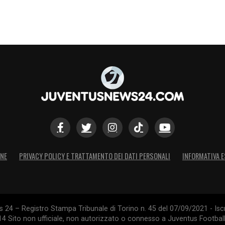
ONE
PRIVACY POLICY E TRATTAMENTO DEI DATI PERSONALI
INFORMATIVA E
24 – Registro Stampa Tribunale di Torino n. 45 del 07/09/2021 - Iscr
014 Sito non ufficiale, non autorizzato o connesso a Juventus Footbal