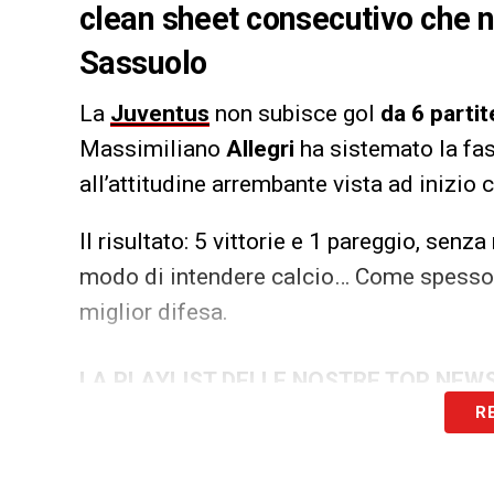
clean sheet consecutivo che n
Sassuolo
La
Juventus
non subisce gol
da 6 partit
Massimiliano
Allegri
ha sistemato la fa
all’attitudine arrembante vista ad inizio
Il risultato: 5 vittorie e 1 pareggio, sen
modo di intendere calcio… Come spesso è l
miglior difesa.
LA PLAYLIST DELLE NOSTRE TOP NEW
R