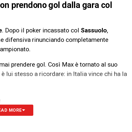
on prendono gol dalla gara col
e
. Dopo il poker incassato col
Sassuolo
,
se difensiva rinunciando completamente
 campionato.
za mai prendere gol. Così Max è tornato al suo
ui stesso a ricordare: in Italia vince chi ha la
S
EAD MORE