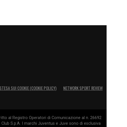
STESA SUI COOKIE (COOKIE POLICY)
NETWORK SPORT REVIEW
itto al Registro Operatori di Comunicazione al n. 26692
l Club S.p.A. I marchi Juventus e Juve sono di esclusiva