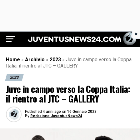
×
Juventus News 24
Home
»
Archivio
»
2023
»
Juve in campo verso la Coppa
Italia: il rientro al JTC – GALLERY
2023
Juve in campo verso la Coppa Italia:
il rientro al JTC – GALLERY
Published
4 anni ago
on
16 Gennaio 2023
By
Redazione JuventusNews24