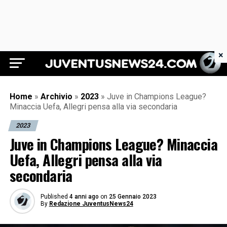
×
Juventus News 24
Home
»
Archivio
»
2023
»
Juve in Champions League?
Minaccia Uefa, Allegri pensa alla via secondaria
2023
Juve in Champions League? Minaccia
Uefa, Allegri pensa alla via
secondaria
Published
4 anni ago
on
25 Gennaio 2023
By
Redazione JuventusNews24