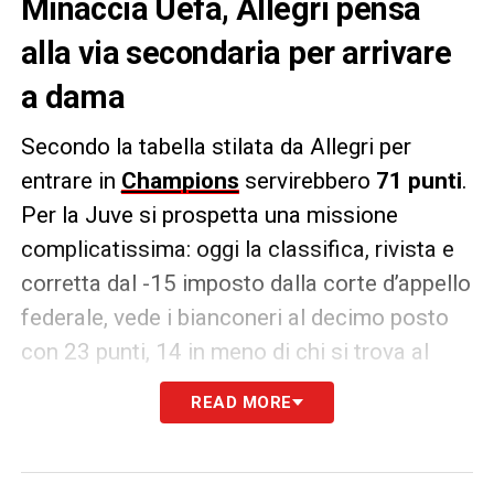
Minaccia Uefa, Allegri pensa
alla via secondaria per arrivare
a dama
Secondo la tabella stilata da Allegri per
entrare in
Champions
servirebbero
71 punti
.
Per la Juve si prospetta una missione
complicatissima: oggi la classifica, rivista e
corretta dal -15 imposto dalla corte d’appello
federale, vede i bianconeri al decimo posto
con 23 punti, 14 in meno di chi si trova al
quarto posto con 37 punti. Alla
Juve
READ MORE
servirebbe un girone di ritorno a ritmo
scudetto, quasi a ritmo di record: in palio
restano 57 punti, per toccare la quota