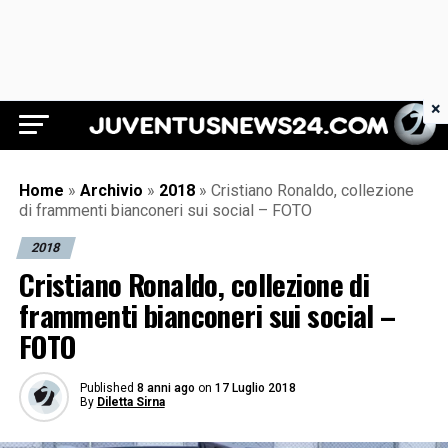
×
Juventus News 24
Home
»
Archivio
»
2018
»
Cristiano Ronaldo, collezione
di frammenti bianconeri sui social – FOTO
2018
Cristiano Ronaldo, collezione di
frammenti bianconeri sui social –
FOTO
Published
8 anni ago
on
17 Luglio 2018
By
Diletta Sirna