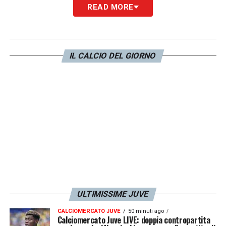
READ MORE
IL CALCIO DEL GIORNO
ULTIMISSIME JUVE
CALCIOMERCATO JUVE
50 minuti ago
Calciomercato Juve LIVE: doppia contropartita