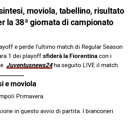
ntesi, moviola, tabellino, risultato
er la 38ª giornata di campionato
playoff e perde l’ultimo match di Regular Season
ara 1 dei playoff
sfiderà la Fiorentina
con i
re.
Juventusnews24
ha seguito LIVE il match.
si e moviola
mpoli Primavera.
ne in questo avvio di partita. I bianconeri