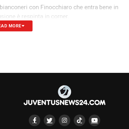
 bianconeri con Finocchiaro che entra bene in
ione è respinta in corner.
EAD MORE
in respinta, Chiucchiuini raccoglie palla e
piti sono in vantaggio.
mpo, è il primo ammonito del match.
nelli cerca di costruire dal basso per trovare
li resiste alla grande.
 dei bianconeri alla ricerca del pareggio.
o!
Riceve palla dalla sinistra, entra in area di
pareggio di sinistro. Palla sotto alla traversa per