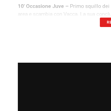
10′ Occasione Juve –
Primo squillo dei
area e scambia con Vacca. La sua conclus
R
12′ GOL DELL’EMPOLI –
Turco impreciso 
calcia forte e preciso all’angolino. Gli os
13′ Ammonito Turco
– Fallo a centroca
18′ Reazione Juve
– La squadra di Magna
spazi: per il momento la difesa dell’Empo
21′ Insiste la Juve –
Ora l’inerzia è tutta
24′ GOOOOOOL! Pareggio di Finocchiar
rigore e dopo un paio di sterzate trova il 
l’1-1.