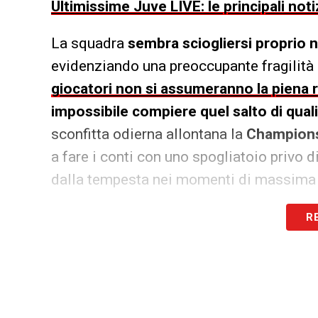
Ultimissime Juve LIVE: le principali noti
La squadra
sembra sciogliersi proprio n
evidenziando una preoccupante fragilità
giocatori non si assumeranno la piena r
impossibile compiere quel salto di quali
sconfitta odierna allontana la
Champion
a fare i conti con uno spogliatoio privo di
dalla tempesta nei momenti di massima d
R