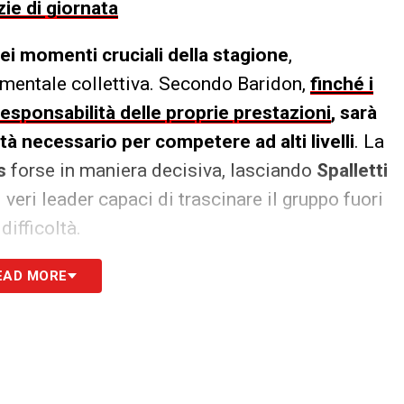
zie di giornata
ei momenti cruciali della stagione
,
 mentale collettiva. Secondo Baridon,
finché i
esponsabilità delle proprie prestazioni
, sarà
tà necessario per competere ad alti livelli
. La
s
forse in maniera decisiva, lasciando
Spalletti
 veri leader capaci di trascinare il gruppo fuori
ifficoltà.
EAD MORE