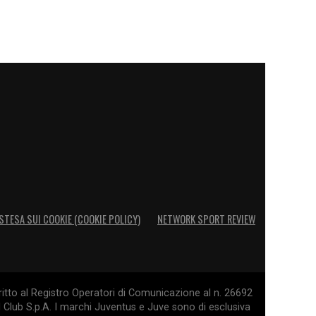
STESA SUI COOKIE (COOKIE POLICY)
NETWORK SPORT REVIEW
itto al Registro Operatori di Comunicazione al n. 26692
l Club S.p.A. I marchi Juventus e Juve sono di esclusiva