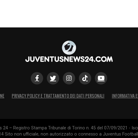
S
ONE
PRIVACY POLICY E TRATTAMENTO DEI DATI PERSONALI
INFORMATIVA E
24 – Registro Stampa Tribunale di Torino n. 45 del 07/09/2021 - Iscr
014 Sito non ufficiale, non autorizzato o connesso a Juventus Footbal