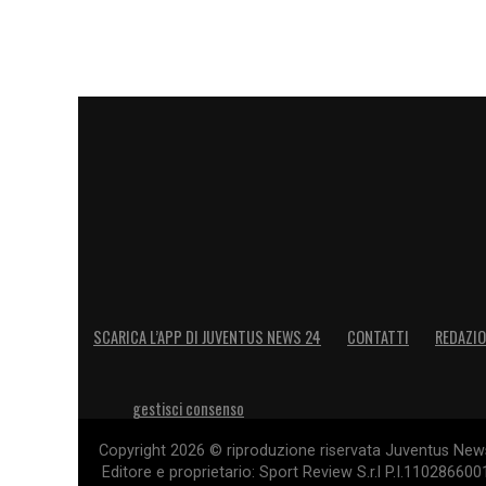
LA PLAYLIST DELLE NOSTRE TOP NEW
SCARICA L’APP DI JUVENTUS NEWS 24
CONTATTI
REDAZI
gestisci consenso
Copyright 2026 © riproduzione riservata Juventus News 
Editore e proprietario: Sport Review S.r.l P.I.11028660