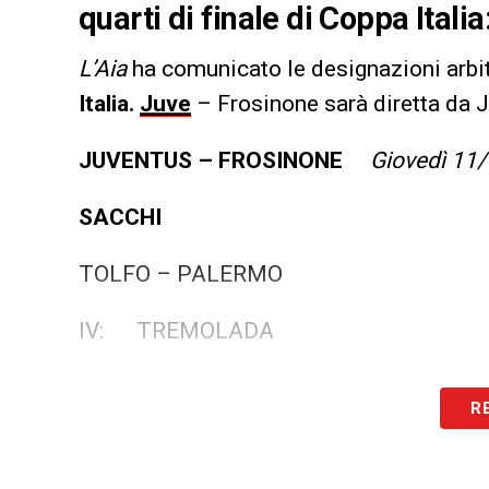
quarti di finale di Coppa Itali
L’Aia
ha comunicato le designazioni arbitra
Italia.
Juve
– Frosinone sarà diretta da
JUVENTUS – FROSINONE
Giovedì 11/
SACCHI
TOLFO – PALERMO
IV: TREMOLADA
VAR:
LA PENNA
R
AVAR: AURELIANO