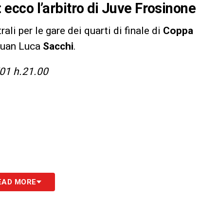
a: ecco l’arbitro di Juve Frosinone
li per le gare dei quarti di finale di
Coppa
 Juan Luca
Sacchi
.
01 h.21.00
EAD MORE