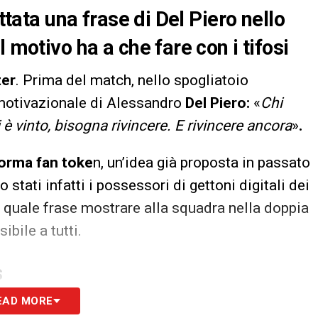
ettata una frase di Del Piero nello
 motivo ha a che fare con i tifosi
ter
. Prima del match, nello spogliatoio
 motivazionale di Alessandro
Del Piero:
«
Chi
 vinto, bisogna rivincere. E rivincere ancora
»
.
aforma fan toke
n, un’idea già proposta in passato
o stati infatti i possessori di gettoni digitali dei
 quale frase mostrare alla squadra nella doppia
ibile a tutti.
S
EAD MORE