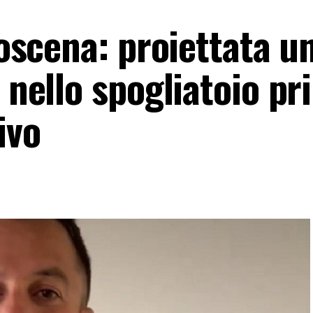
roscena: proiettata u
o nello spogliatoio p
ivo