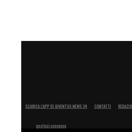
SCARICA L’APP DI JUVENTUS NEWS 24
CONTATTI
REDAZI
gestisci consenso