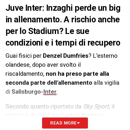
Juve Inter: Inzaghi perde un big
in allenamento. A rischio anche
per lo Stadium? Le sue
condizioni e i tempi di recupero
Guai fisici per
Denzel Dumfries
? L’esterno
olandese, dopo aver svolto il
riscaldamento,
non ha preso parte alla
seconda parte dell’allenamento
alla vigilia
di
Salisburgo-
Inter
.
Secondo quanto riportato da
Sky Sport
, il
motivo è da ricondurre ad un
leggero
READ MORE
affaticamento dovuto alle tante partite