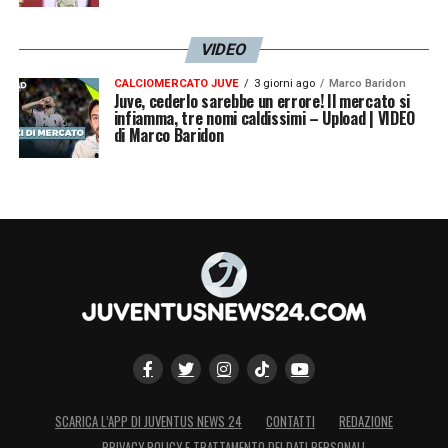
VIDEO
LA PLAYLIST DELLE NOSTRE TOP NEWS
CALCIOMERCATO JUVE
3 giorni ago
Marco Baridon
Juve, cederlo sarebbe un errore! Il mercato si
infiamma, tre nomi caldissimi – Upload | VIDEO
di Marco Baridon
SCARICA L’APP DI JUVENTUS NEWS 24
CONTATTI
REDAZIONE
PRIVACY POLICY E TRATTAMENTO DEI DATI PERSONALI