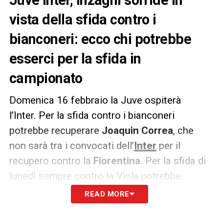
vista della sfida contro i
bianconeri: ecco chi potrebbe
esserci per la sfida in
campionato
Domenica 16 febbraio la Juve ospiterà
l’Inter. Per la sfida contro i bianconeri
potrebbe recuperare
Joaquin Correa
, che
non sarà tra i convocati dell’
Inter
per il
recupero contro la
Fiorentina
. Per la sfida di
lunedì sempre contro la Viola potrebbe
invece riaccomodarsi in panchina e
READ MORE
l’obiettivo è riaverlo a disposizione contro