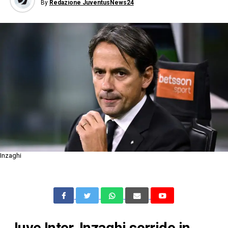
By
Redazione JuventusNews24
Inzaghi
Juve Inter, Inzaghi sorride in