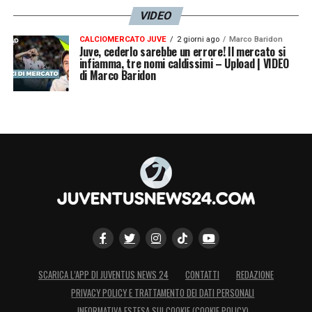
VIDEO
CALCIOMERCATO JUVE
2 giorni ago
Marco Baridon
Juve, cederlo sarebbe un errore! Il mercato si
infiamma, tre nomi caldissimi – Upload | VIDEO
di Marco Baridon
SCARICA L’APP DI JUVENTUS NEWS 24
CONTATTI
REDAZIONE
PRIVACY POLICY E TRATTAMENTO DEI DATI PERSONALI
INFORMATIVA ESTESA SUI COOKIE (COOKIE POLICY)