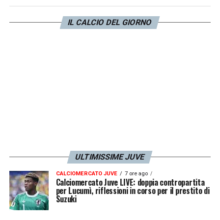
la
Juventus
.
IL CALCIO DEL GIORNO
Tuttosport
mostra anche che Inzaghi
potrebbe riavere Di Gennaro oltre a
Zalewski
,
neo arrivato.
LA PLAYLIST DELLE NOSTRE TOP NEWS
ULTIMISSIME JUVE
CALCIOMERCATO JUVE
7 ore ago
Calciomercato Juve LIVE: doppia contropartita
per Lucumì, riflessioni in corso per il prestito di
Suzuki