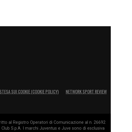
STESA SUI COOKIE (COOKIE POLICY)
NETWORK SPORT REVIEW
itto al Registro Operatori di Comunicazione al n. 26692
l Club S.p.A. I marchi Juventus e Juve sono di esclusiva