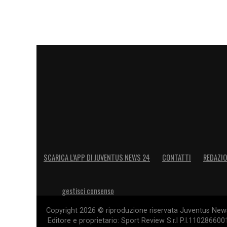
SCARICA L’APP DI JUVENTUS NEWS 24
CONTATTI
REDAZI
gestisci consenso
Copyright 2026 © riproduzione riservata Juventus News 
Editore e proprietario: Sport Review S.r.l P.I.11028660