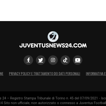
ONE
PRIVACY POLICY E TRATTAMENTO DEI DATI PERSONALI
INFORMATIVA E
24 – Registro Stampa Tribunale di Torino n. 45 del 07/09/2021 - Iscr
014 Sito non ufficiale, non autorizzato o connesso a Juventus Footbal