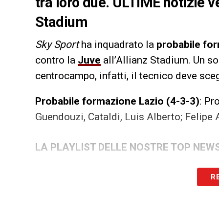
tra loro due. ULTIME notizie ve
Stadium
Sky Sport
ha inquadrato la
probabile fo
contro la
Juve
all’Allianz Stadium. Un sol
centrocampo, infatti, il tecnico deve sceg
Probabile formazione Lazio (4-3-3)
: Pr
Guendouzi, Cataldi, Luis Alberto; Felipe
LA PLAYLIST DELLE NOSTRE TOP NEW
R