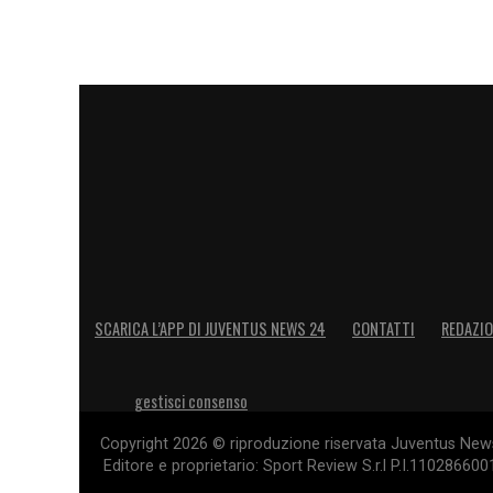
SCARICA L’APP DI JUVENTUS NEWS 24
CONTATTI
REDAZI
gestisci consenso
Copyright 2026 © riproduzione riservata Juventus News 
Editore e proprietario: Sport Review S.r.l P.I.11028660