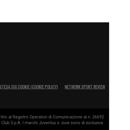
STESA SUI COOKIE (COOKIE POLICY)
NETWORK SPORT REVIEW
itto al Registro Operatori di Comunicazione al n. 26692
l Club S.p.A. I marchi Juventus e Juve sono di esclusiva