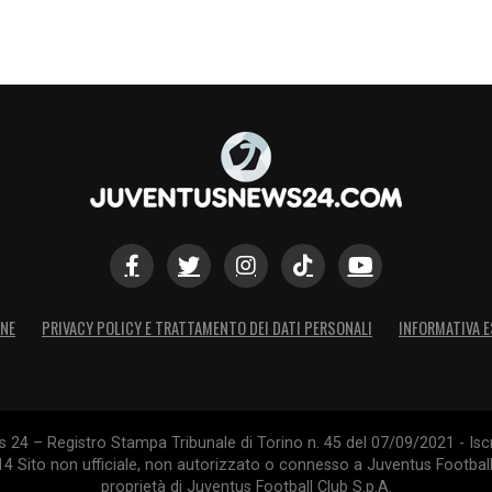
ONE
PRIVACY POLICY E TRATTAMENTO DEI DATI PERSONALI
INFORMATIVA E
24 – Registro Stampa Tribunale di Torino n. 45 del 07/09/2021 - Iscr
014 Sito non ufficiale, non autorizzato o connesso a Juventus Footbal
proprietà di Juventus Football Club S.p.A.