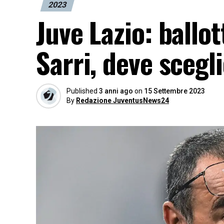
2023
Juve Lazio: ballo
Sarri, deve scegl
Published
3 anni ago
on
15 Settembre 2023
By
Redazione JuventusNews24