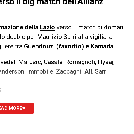
rso il big match dell’Allianz
rmazione della
Lazio
verso il match di domani
o dubbio per Maurizio Sarri alla vigilia: a
liere tra
Guendouzi (favorito) e Kamada
.
ovedel; Marusic, Casale, Romagnoli, Hysaj;
 Anderson, Immobile, Zaccagni.
All
. Sarri
S
EAD MORE