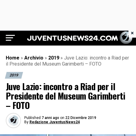
×
Juventus News 24
Home
»
Archivio
»
2019
»
Juve Lazio: incontro a Riad per
il Presidente del Museum Garimberti – FOTO
2019
Juve Lazio: incontro a Riad per il
Presidente del Museum Garimberti
– FOTO
Published
7 anni ago
on
22 Dicembre 2019
By
Redazione JuventusNews24