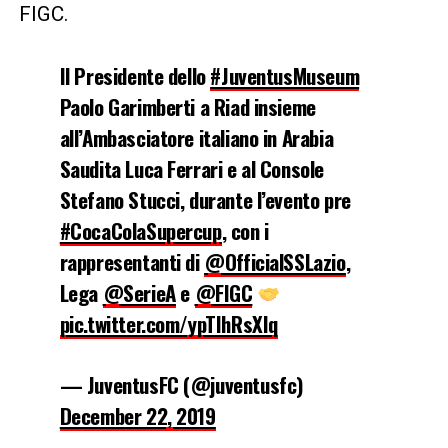
FIGC.
Il Presidente dello
#JuventusMuseum
Paolo Garimberti a Riad insieme
all’Ambasciatore italiano in Arabia
Saudita Luca Ferrari e al Console
Stefano Stucci, durante l’evento pre
#CocaColaSupercup
, con i
rappresentanti di
@OfficialSSLazio
,
Lega
@SerieA
e
@FIGC
pic.twitter.com/ypTIhRsXIq
— JuventusFC (@juventusfc)
December 22, 2019