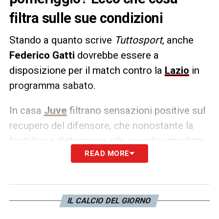
filtra sulle sue condizioni
Stando a quanto scrive
Tuttosport
, anche
Federico Gatti
dovrebbe essere a
disposizione per il match contro la
Lazio
in
programma sabato.
In casa
Juve
filtrano sensazioni positive sul
recupero del difensore, che nonostante la
fastidiosa distorsione alla caviglia rimediata
READ MORE
ad Empoli dovrebbe farcela a tornare tra i
convocati.
LA PLAYLIST DELLE NOSTRE TOP NEWS
IL CALCIO DEL GIORNO