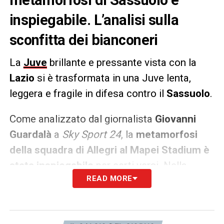
inspiegabile. L’analisi sulla
sconfitta dei bianconeri
La
Juve
brillante e pressante vista con la
Lazio
si è trasformata in una Juve lenta,
leggera e fragile in difesa contro il
Sassuolo
.
Come analizzato dal giornalista
Giovanni
Guardalà
a
Sky Sport 24
, la
metamorfosi
della squadra di Allegri al Mapei Stadium è
stata inspiegabile
per certi versi. Nella
READ MORE
settimana di lavoro senza coppe,
evidentemente, qualcosa non è andato per il
verso giusto…