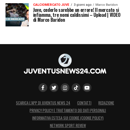
CALCIOMERCATO JUVE
3 giorni ago
Marco Baridon
Juve, cederlo sarebbe un errore! Il mercato si
infiamma, tre nomi caldissimi – Upload | VIDEO
di Marco Baridon
SCARICA L’APP DI JUVENTUS NEWS 24
CONTATTI
REDAZIONE
PRIVACY POLICY E TRATTAMENTO DEI DATI PERSONALI
INFORMATIVA ESTESA SUI COOKIE (COOKIE POLICY)
NETWORK SPORT REVIEW