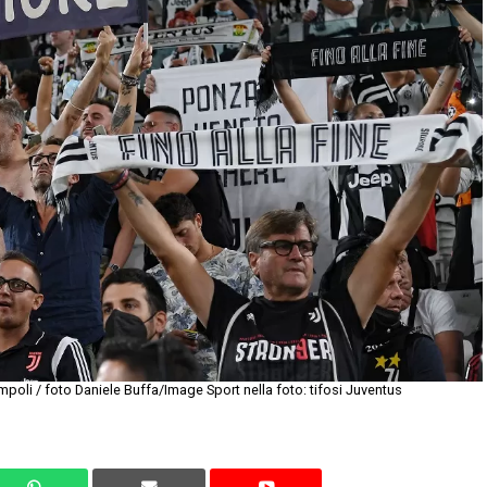
poli / foto Daniele Buffa/Image Sport nella foto: tifosi Juventus