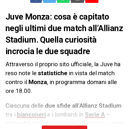
Juve Monza: cosa è capitato
negli ultimi due match all’Allianz
Stadium. Quella curiosità
incrocia le due squadre
Attraverso il proprio sito ufficiale, la Juve ha
reso note le
statistiche
in vista del match
contro il
Monza
, in programma domani alle
ore 18.00.
Ciascuna delle
due sfide all’Allianz Stadium
tra i
bianconeri
e i lombardi in
Serie A
–
entrambe giocate nel girone di ritorno – sono