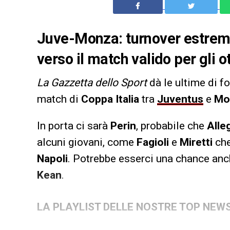
Juve-Monza: turnover estremo d
verso il match valido per gli o
La Gazzetta dello Sport
dà le ultime di fo
match di
Coppa Italia
tra
Juventus
e
Mo
In porta ci sarà
Perin
, probabile che
Alleg
alcuni giovani, come
Fagioli
e
Miretti
che
Napoli
. Potrebbe esserci una chance an
Kean
.
LA PLAYLIST DELLE NOSTRE TOP NEW