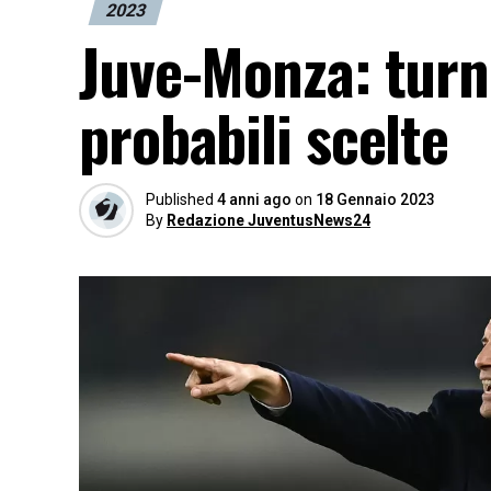
2023
Juve-Monza: turno
probabili scelte
Published
4 anni ago
on
18 Gennaio 2023
By
Redazione JuventusNews24