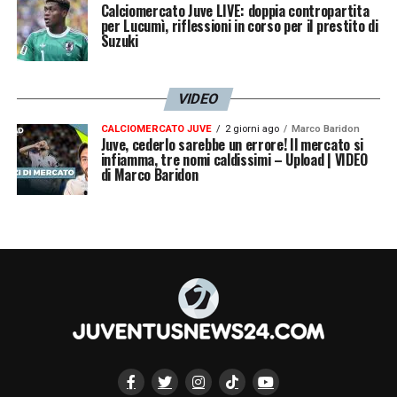
Calciomercato Juve LIVE: doppia contropartita
per Lucumì, riflessioni in corso per il prestito di
Muharemovic
, consapevole di avere in mano
Suzuki
una carta d’assi economica e contrattuale
non indifferente per anticipare la
VIDEO
concorrenza italiana ed estera.
CALCIOMERCATO JUVE
2 giorni ago
Marco Baridon
Juve, cederlo sarebbe un errore! Il mercato si
infiamma, tre nomi caldissimi – Upload | VIDEO
LA PLAYLIST DELLE NOSTRE TOP NEWS
di Marco Baridon