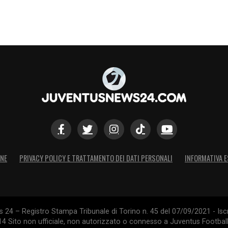
ONE
PRIVACY POLICY E TRATTAMENTO DEI DATI PERSONALI
INFORMATIVA E
24 – Registro Stampa Tribunale di Torino n. 45 del 07/09/2021 - Iscr
014 Sito non ufficiale, non autorizzato o connesso a Juventus Footbal