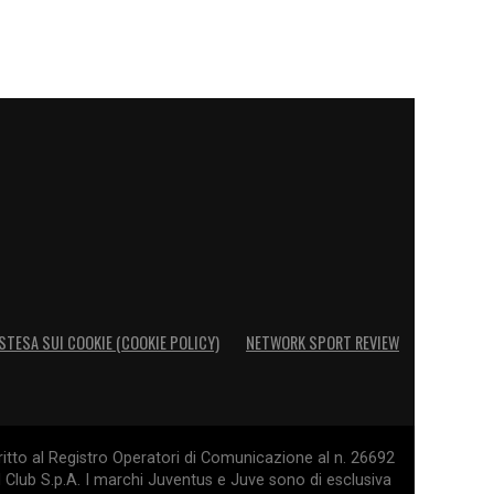
STESA SUI COOKIE (COOKIE POLICY)
NETWORK SPORT REVIEW
itto al Registro Operatori di Comunicazione al n. 26692
l Club S.p.A. I marchi Juventus e Juve sono di esclusiva