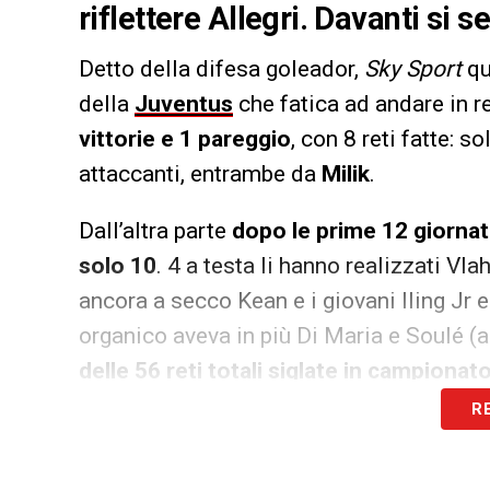
riflettere Allegri. Davanti si 
Detto della difesa goleador,
Sky Sport
qu
della
Juventus
che fatica ad andare in re
vittorie e 1 pareggio
, con 8 reti fatte: 
attaccanti, entrambe da
Milik
.
Dall’altra parte
dopo le prime 12 giornate
solo 10
. 4 a testa li hanno realizzati Vl
ancora a secco Kean e i giovani Iling Jr e
organico aveva in più Di Maria e Soulé (au
delle 56 reti totali siglate in campionat
10 centri personali. Quest’anno il reparto
R
LA PLAYLIST DELLE NOSTRE TOP NEW