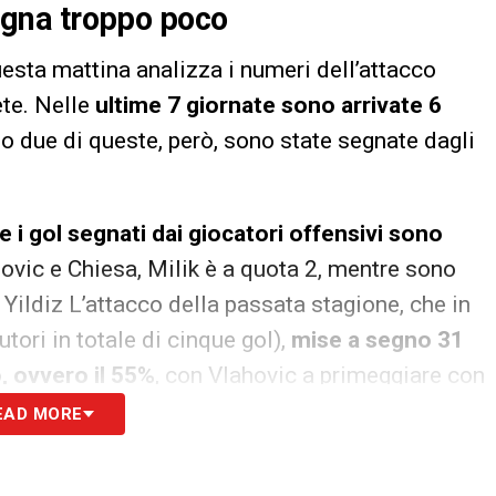
segna troppo poco
esta mattina analizza i numeri dell’attacco
te.
Nelle
ultime 7 giornate sono arrivate 6
solo due di queste, però, sono state segnate dagli
 i gol segnati dai giocatori offensivi sono
ahovic e Chiesa, Milik è a quota 2, mentre sono
 Yildiz L’attacco della passata stagione, che in
tori in totale di cinque gol),
mise a segno 31
o, ovvero il 55%
, con Vlahovic a primeggiare con
 offensivo ha firmato il
53% dei gol totali
.
EAD MORE
S