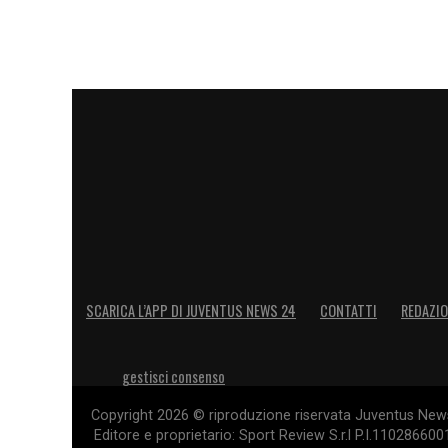
SCARICA L’APP DI JUVENTUS NEWS 24
CONTATTI
REDAZI
gestisci consenso
Copyright 2026 © riproduzione riservata Juventus News 
Editore e proprietario: Sport Review S.r.l P.I.11028660