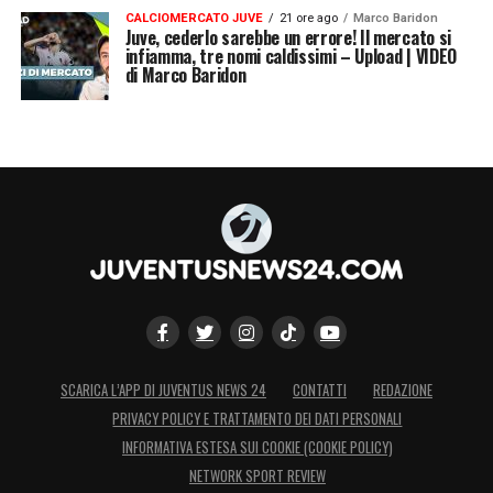
CALCIOMERCATO JUVE
21 ore ago
Marco Baridon
Juve, cederlo sarebbe un errore! Il mercato si
infiamma, tre nomi caldissimi – Upload | VIDEO
di Marco Baridon
SCARICA L’APP DI JUVENTUS NEWS 24
CONTATTI
REDAZIONE
PRIVACY POLICY E TRATTAMENTO DEI DATI PERSONALI
INFORMATIVA ESTESA SUI COOKIE (COOKIE POLICY)
NETWORK SPORT REVIEW