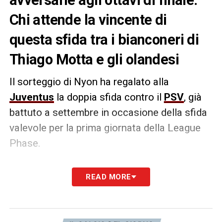
Chi attende la vincente di
questa sfida tra i bianconeri di
Thiago Motta e gli olandesi
Il sorteggio di Nyon ha regalato alla
Juventus
la doppia sfida contro il
PSV
, già
battuto a settembre in occasione della sfida
valevole per la prima giornata della League
Phase.
I bianconeri dovranno prima superare
READ MORE
l’ostacolo olandese per poi essere inseriti nel
tabellone degli ottavi di finale. Nel prossimo
turno affronterebbero poi una tra
Arsenal
e