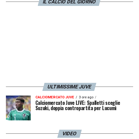
IL CALCIO DEL GIORNO
Inter
, con il nuovo sorteggio che definirà con
esattezza tutti gli incroci.
LA PLAYLIST DELLE NOSTRE TOP NEWS
ULTIMISSIME JUVE
CALCIOMERCATO JUVE
3 ore ago
Calciomercato Juve LIVE: Spalletti sceglie
Suzuki, doppia contropartita per Lucumì
VIDEO