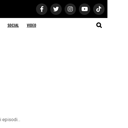
SOCIAL
VIDEO
ri episodi…