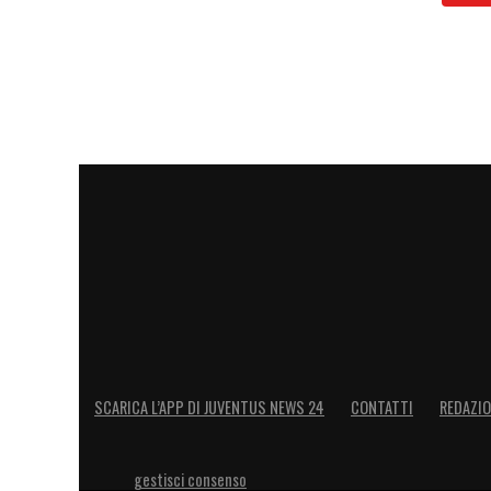
SCARICA L’APP DI JUVENTUS NEWS 24
CONTATTI
REDAZI
gestisci consenso