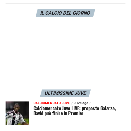
bianconeri in corsa per una maglia da
IL CALCIO DEL GIORNO
titolare:
Locatelli
da un lato e
Douglas Luiz
dall’altro, ma non è escluso che possano
giocare entrambi.
LA PLAYLIST DELLE NOSTRE TOP NEWS
ULTIMISSIME JUVE
CALCIOMERCATO JUVE
3 ore ago
Calciomercato Juve LIVE: proposto Galarza,
David può finire in Premier