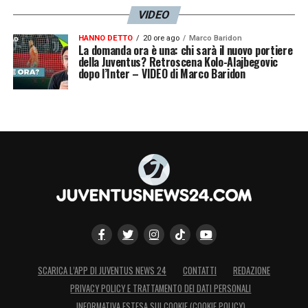
VIDEO
HANNO DETTO
20 ore ago
Marco Baridon
La domanda ora è una: chi sarà il nuovo portiere
della Juventus? Retroscena Kolo-Alajbegovic
dopo l’Inter – VIDEO di Marco Baridon
SCARICA L’APP DI JUVENTUS NEWS 24
CONTATTI
REDAZIONE
PRIVACY POLICY E TRATTAMENTO DEI DATI PERSONALI
INFORMATIVA ESTESA SUI COOKIE (COOKIE POLICY)