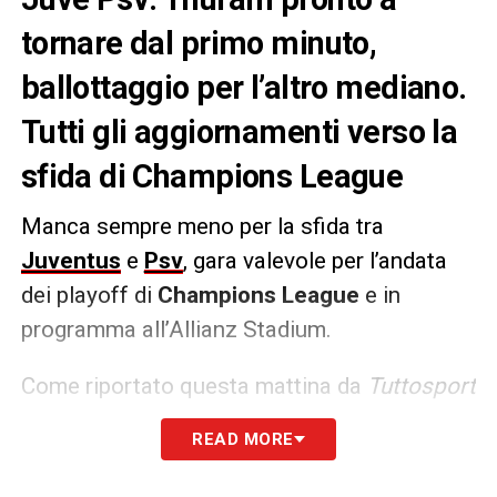
tornare dal primo minuto,
ballottaggio per l’altro mediano.
Tutti gli aggiornamenti verso la
sfida di Champions League
Manca sempre meno per la sfida tra
Juventus
e
Psv
, gara valevole per l’andata
dei playoff di
Champions League
e in
programma all’Allianz Stadium.
Come riportato questa mattina da
Tuttosport
Thuram
è pronto a tornare dal primo minuto
READ MORE
mentre sarebbe ancora da sciogliere il
dubbio relativo all’altro mediano. Due i