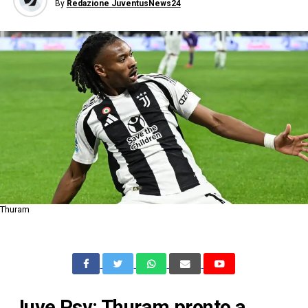
By
Redazione JuventusNews24
Thuram
Juve Psv: Thuram pronto a