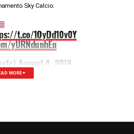
onamento Sky Calcio.
ps://t.co/1OyDd10v0Y
.com/yURNdunhEu
usfc)
August 4, 2018
EAD MORE
S