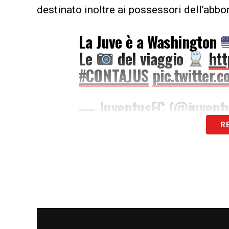
destinato inoltre ai possessori dell’abb
La Juve è a Washington
Le
del viaggio
htt
#CONTAJUS
pic.twitter
— JuventusFC (@juvent
R
LA PLAYLIST DELLE NOSTRE TOP NEW